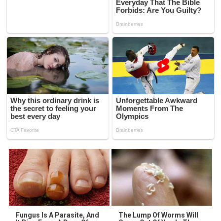
Fungus Is A Parasite, And
The Lump Of Worms Will