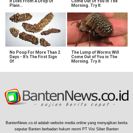
It Dies From A Drop Of
Come Out Of You In The
Plain...
Morning. Try It
No Poop For More Than 2
The Lump of Worms Will
Days - It's The First Sign
Come Out of You in The
Of
Morning. Try it
BantenNews.co.id adalah website media online yang menyajikan berita
seputar Banten berbadan hukum resmi PT Visi Siber Banten