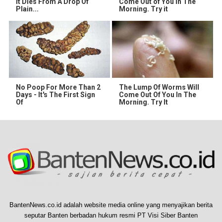
It Dies From A Drop Of
Come Out of You in The
Plain...
Morning. Try it
No Poop For More Than 2
The Lump Of Worms Will
Days - It's The First Sign
Come Out Of You In The
Of
Morning. Try It
BantenNews.co.id adalah website media online yang menyajikan berita
seputar Banten berbadan hukum resmi PT Visi Siber Banten