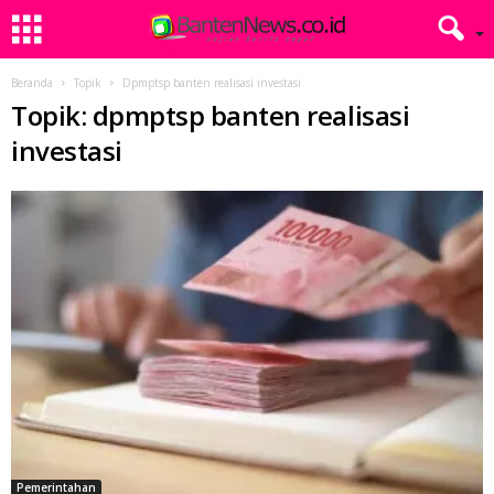
Beranda
Topik
Dpmptsp banten realisasi investasi
Topik: dpmptsp banten realisasi
investasi
Pemerintahan