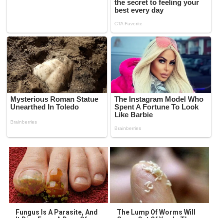
Fungus Is A Parasite, And
The Lump Of Worms Will