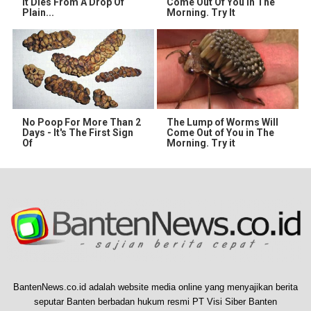
It Dies From A Drop Of
Come Out Of You In The
Plain...
Morning. Try It
No Poop For More Than 2
The Lump of Worms Will
Days - It's The First Sign
Come Out of You in The
Of
Morning. Try it
BantenNews.co.id adalah website media online yang menyajikan berita
seputar Banten berbadan hukum resmi PT Visi Siber Banten