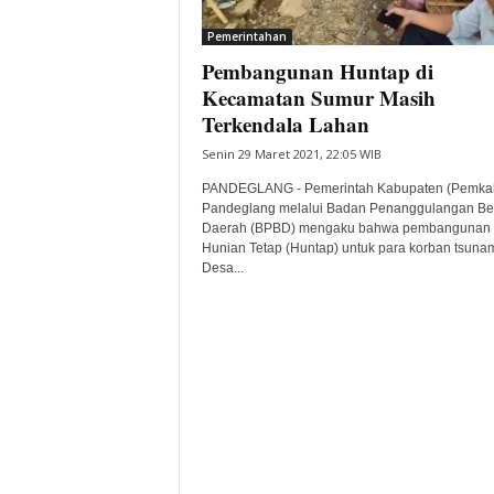
i
Pemerintahan
t
Pembangunan Huntap di
a
B
Kecamatan Sumur Masih
a
Terkendala Lahan
n
Senin 29 Maret 2021, 22:05 WIB
t
e
PANDEGLANG - Pemerintah Kabupaten (Pemka
n
Pandeglang melalui Badan Penanggulangan B
H
Daerah (BPBD) mengaku bahwa pembangunan
Hunian Tetap (Huntap) untuk para korban tsunam
a
Desa...
r
i
I
n
i