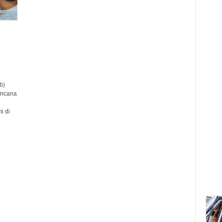
b)
encana
i di