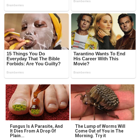
Fungus Is A Parasite, And
The Lump of Worms Will
It Dies From A Drop Of
Come Out of You in The
Plain...
Morning. Try it