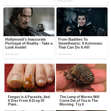
Fungus Is A Parasite, And
The Lump of Worms Will
It Dies From A Drop Of
Come Out of You in The
Plain...
Morning. Try it