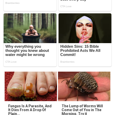
Fungus Is A Parasite, And
The Lump of Worms Will
It Dies From A Drop Of
Come Out of You in The
Plain...
Morning. Try it