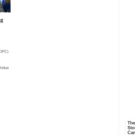
ng
(DPC)
 Ketua