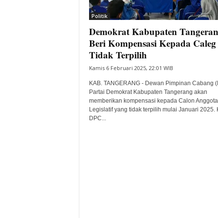
i
Politik
t
Demokrat Kabupaten Tangera
a
B
Beri Kompensasi Kepada Caleg
a
Tidak Terpilih
n
Kamis 6 Februari 2025, 22:01 WIB
t
e
KAB. TANGERANG - Dewan Pimpinan Cabang 
n
Partai Demokrat Kabupaten Tangerang akan
H
memberikan kompensasi kepada Calon Anggota
Legislatif yang tidak terpilih mulai Januari 2025.
a
DPC...
r
i
I
n
i