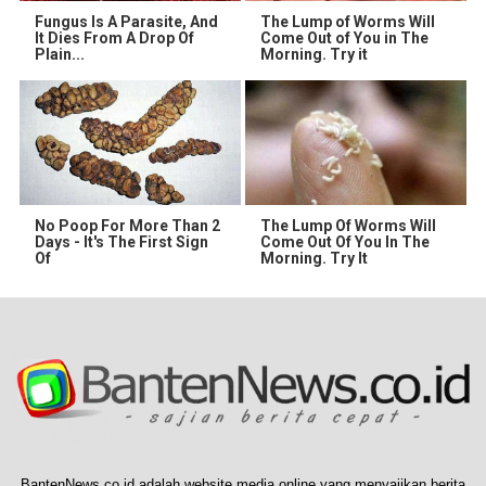
Fungus Is A Parasite, And
The Lump of Worms Will
It Dies From A Drop Of
Come Out of You in The
Plain...
Morning. Try it
No Poop For More Than 2
The Lump Of Worms Will
Days - It's The First Sign
Come Out Of You In The
Of
Morning. Try It
BantenNews.co.id adalah website media online yang menyajikan berita