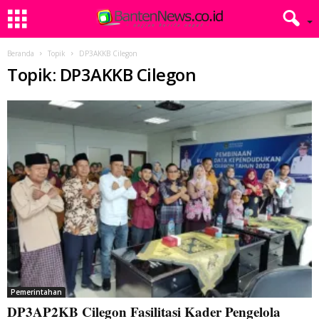
Beranda
Topik
DP3AKKB Cilegon
Topik: DP3AKKB Cilegon
Pemerintahan
DP3AP2KB Cilegon Fasilitasi Kader Pengelola