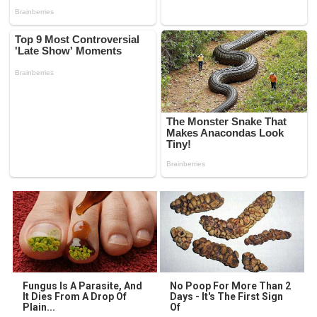
Fungus Is A Parasite, And
No Poop For More Than 2
It Dies From A Drop Of
Days - It's The First Sign
Plain...
Of