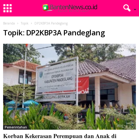
Beranda
Topik
DP2KBP3A Pandeglang
Topik: DP2KBP3A Pandeglang
Pemerintahan
Korban Kekerasan Perempuan dan Anak di