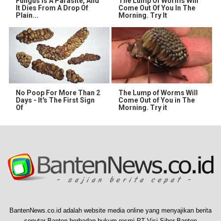
Fungus Is A Parasite, And
The Lump Of Worms Will
It Dies From A Drop Of
Come Out Of You In The
Plain...
Morning. Try It
No Poop For More Than 2
The Lump of Worms Will
Days - It's The First Sign
Come Out of You in The
Of
Morning. Try it
BantenNews.co.id adalah website media online yang menyajikan berita
seputar Banten berbadan hukum resmi PT Visi Siber Banten