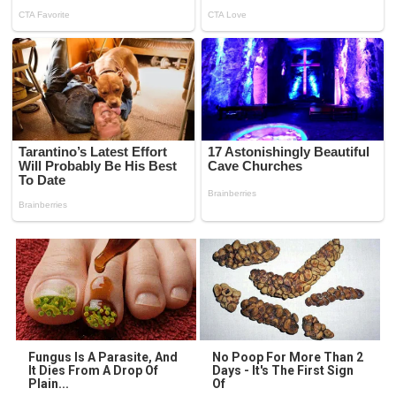
Fungus Is A Parasite, And
No Poop For More Than 2
It Dies From A Drop Of
Days - It's The First Sign
Plain...
Of