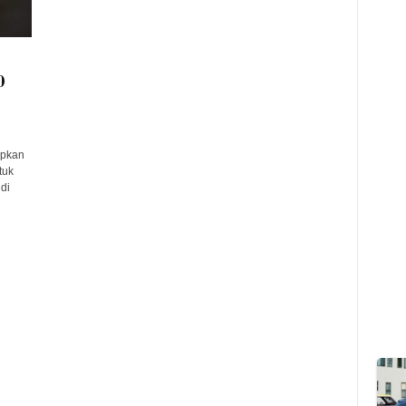
0
pkan
tuk
di