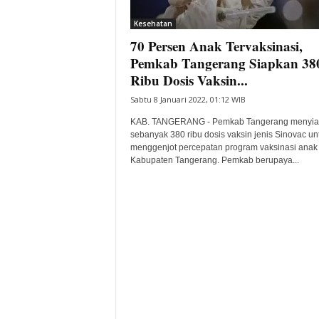
i
Kesehatan
t
70 Persen Anak Tervaksinasi,
a
B
Pemkab Tangerang Siapkan 38
a
Ribu Dosis Vaksin...
n
Sabtu 8 Januari 2022, 01:12 WIB
t
e
KAB. TANGERANG - Pemkab Tangerang menyia
n
sebanyak 380 ribu dosis vaksin jenis Sinovac un
H
menggenjot percepatan program vaksinasi anak 
Kabupaten Tangerang. Pemkab berupaya...
a
r
i
I
n
i