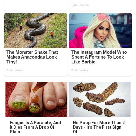
Fungus Is A Parasite, And
No Poop For More Than 2
It Dies From A Drop Of
Days - It's The First Sign
Plain...
Of