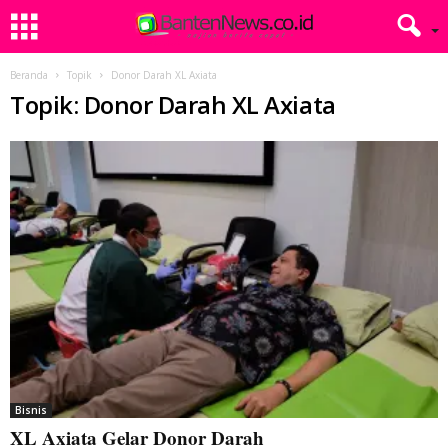
Beranda
Topik
Donor Darah XL Axiata
Topik: Donor Darah XL Axiata
Bisnis
XL Axiata Gelar Donor Darah