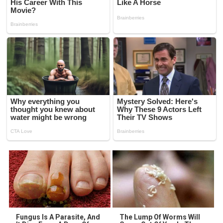
Fungus Is A Parasite, And
The Lump Of Worms Will