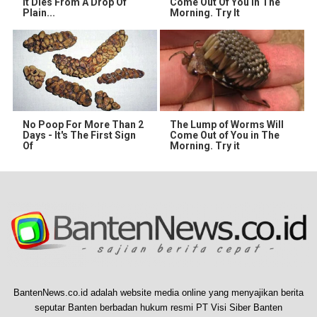
It Dies From A Drop Of
Come Out Of You In The
Plain...
Morning. Try It
No Poop For More Than 2
The Lump of Worms Will
Days - It's The First Sign
Come Out of You in The
Of
Morning. Try it
BantenNews.co.id adalah website media online yang menyajikan berita
seputar Banten berbadan hukum resmi PT Visi Siber Banten