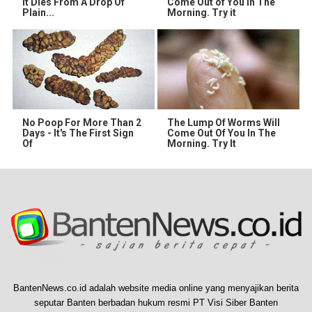
It Dies From A Drop Of
Come Out of You in The
Plain...
Morning. Try it
No Poop For More Than 2
The Lump Of Worms Will
Days - It's The First Sign
Come Out Of You In The
Of
Morning. Try It
BantenNews.co.id adalah website media online yang menyajikan berita
seputar Banten berbadan hukum resmi PT Visi Siber Banten