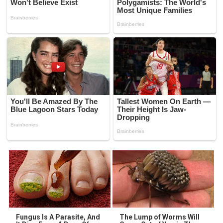
Fungus Is A Parasite, And
The Lump of Worms Will