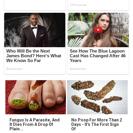
Fungus Is A Parasite, And
No Poop For More Than 2
It Dies From A Drop Of
Days - It's The First Sign
Plain...
Of