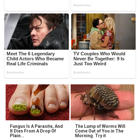
Fungus Is A Parasite, And
The Lump of Worms Will
It Dies From A Drop Of
Come Out of You in The
Plain...
Morning. Try it