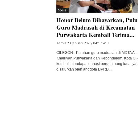
i
Sosial
t
Honor Belum Dibayarkan, Pul
a
B
Guru Madrasah di Kecamatan
a
Purwakarta Kembali Terima...
n
Kamis 23 Januari 2025, 04:17 WIB
t
e
CILEGON - Puluhan guru madrasah di MDTA Al-
n
Khairiyah Purwakarta dan Kebondalem, Kota Ci
H
kembali mendapat donasi berupa uang tunai ya
disalurkan oleh anggota DPRD...
a
r
i
I
n
i