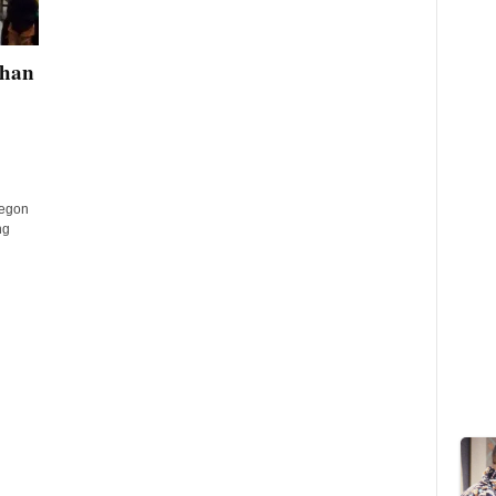
uhan
legon
ng