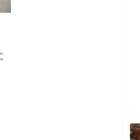
an
wa