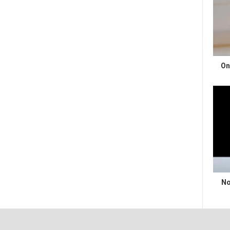
On
No