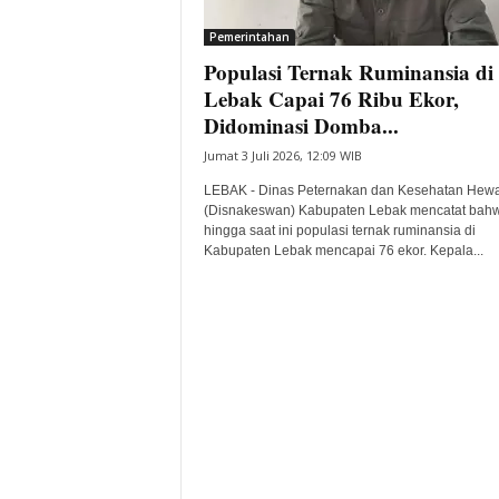
i
Pemerintahan
t
Populasi Ternak Ruminansia di
a
B
Lebak Capai 76 Ribu Ekor,
a
Didominasi Domba...
n
Jumat 3 Juli 2026, 12:09 WIB
t
e
LEBAK - Dinas Peternakan dan Kesehatan Hew
n
(Disnakeswan) Kabupaten Lebak mencatat bah
H
hingga saat ini populasi ternak ruminansia di
Kabupaten Lebak mencapai 76 ekor. Kepala...
a
r
i
I
n
i