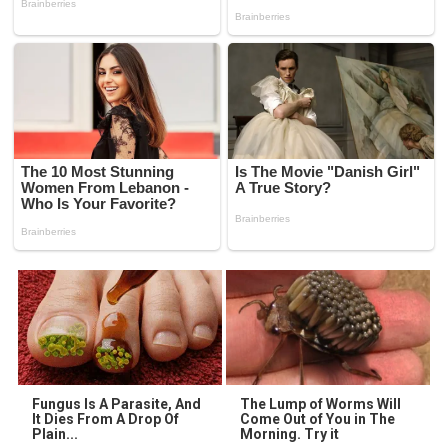
Fungus Is A Parasite, And
The Lump of Worms Will
It Dies From A Drop Of
Come Out of You in The
Plain...
Morning. Try it