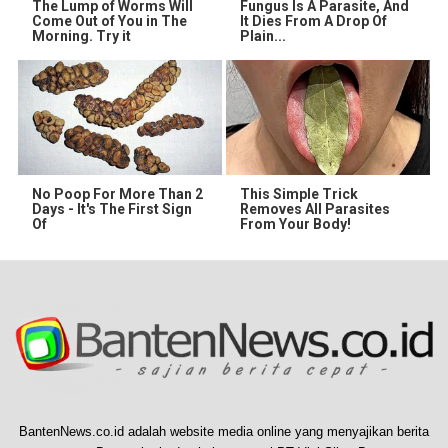
The Lump of Worms Will
Fungus Is A Parasite, And
Come Out of You in The
It Dies From A Drop Of
Morning. Try it
Plain...
No Poop For More Than 2
This Simple Trick
Days - It's The First Sign
Removes All Parasites
Of
From Your Body!
BantenNews.co.id adalah website media online yang menyajikan berita