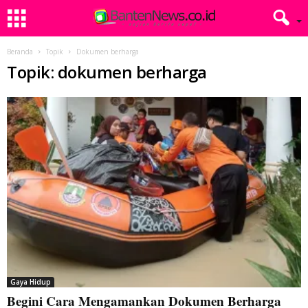
Beranda
Topik
Dokumen berharga
Topik: dokumen berharga
Gaya Hidup
Begini Cara Mengamankan Dokumen Berharga