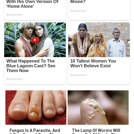
Fungus Is A Parasite, And
The Lump Of Worms Will