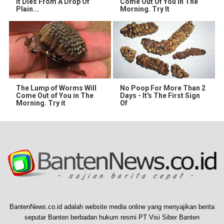
It Dies From A Drop Of
Come Out Of You In The
Plain...
Morning. Try It
The Lump of Worms Will
No Poop For More Than 2
Come Out of You in The
Days - It's The First Sign
Morning. Try it
Of
BantenNews.co.id adalah website media online yang menyajikan berita
seputar Banten berbadan hukum resmi PT Visi Siber Banten