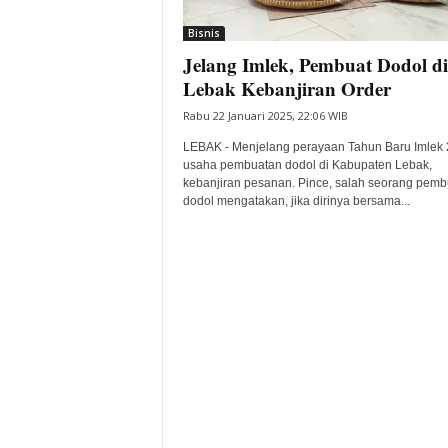
i
Bisnis
t
Jelang Imlek, Pembuat Dodol di
a
B
Lebak Kebanjiran Order
a
Rabu 22 Januari 2025, 22:06 WIB
n
t
LEBAK - Menjelang perayaan Tahun Baru Imlek 
e
usaha pembuatan dodol di Kabupaten Lebak,
kebanjiran pesanan. Pince, salah seorang pemb
n
dodol mengatakan, jika dirinya bersama...
H
a
r
i
I
n
i