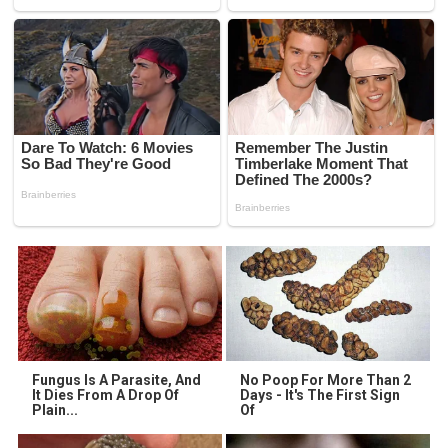
Fungus Is A Parasite, And
No Poop For More Than 2
It Dies From A Drop Of
Days - It's The First Sign
Plain...
Of