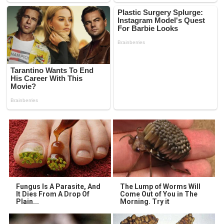
Fungus Is A Parasite, And
The Lump of Worms Will
It Dies From A Drop Of
Come Out of You in The
Plain...
Morning. Try it