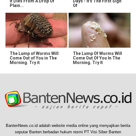
It Dies From A Drop Of
Days - It's The First Sign
Plain...
Of
The Lump of Worms Will
The Lump Of Worms Will
Come Out of You in The
Come Out Of You In The
Morning. Try it
Morning. Try It
BantenNews.co.id adalah website media online yang menyajikan berita
seputar Banten berbadan hukum resmi PT Visi Siber Banten