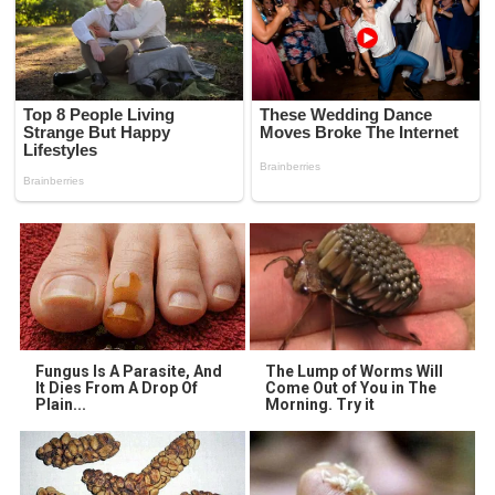
Fungus Is A Parasite, And
The Lump of Worms Will
It Dies From A Drop Of
Come Out of You in The
Plain...
Morning. Try it