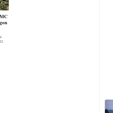
 DMC
egon
l
22.