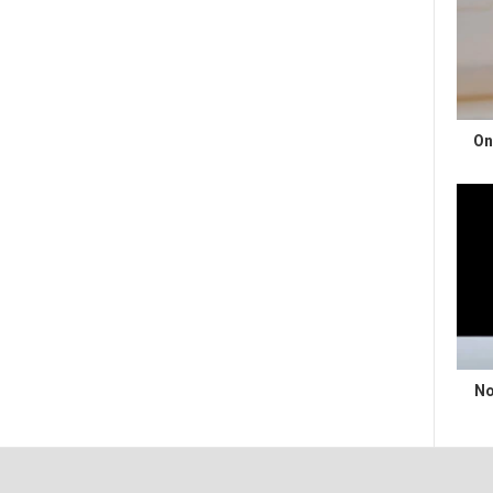
On
No