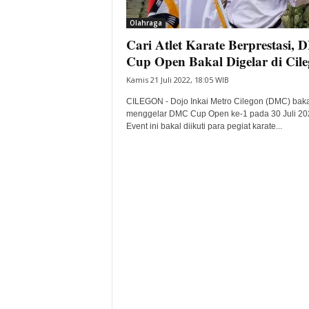
i
Olahraga
t
Cari Atlet Karate Berprestasi,
a
B
Cup Open Bakal Digelar di Cil
a
Kamis 21 Juli 2022, 18:05 WIB
n
t
CILEGON - Dojo Inkai Metro Cilegon (DMC) baka
e
menggelar DMC Cup Open ke-1 pada 30 Juli 20
Event ini bakal diikuti para pegiat karate...
n
H
a
r
i
I
n
i