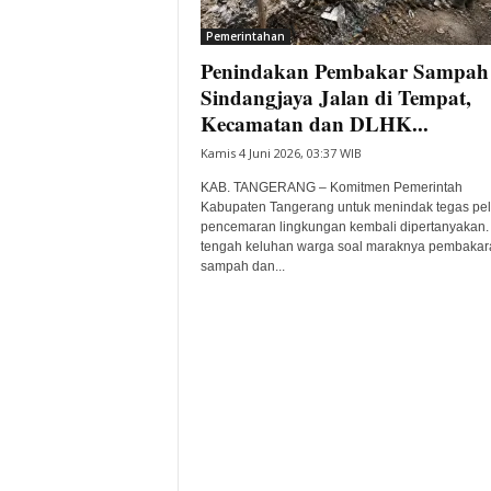
i
Pemerintahan
t
Penindakan Pembakar Sampah 
a
B
Sindangjaya Jalan di Tempat,
a
Kecamatan dan DLHK...
n
Kamis 4 Juni 2026, 03:37 WIB
t
e
KAB. TANGERANG – Komitmen Pemerintah
n
Kabupaten Tangerang untuk menindak tegas pe
H
pencemaran lingkungan kembali dipertanyakan.
tengah keluhan warga soal maraknya pembakar
a
sampah dan...
r
i
I
n
i