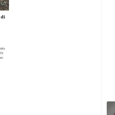
di
laku
 Di
an