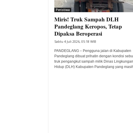
i
Peristiwa
t
Miris! Truk Sampah DLH
a
B
Pandeglang Keropos, Tetap
a
Dipaksa Beroperasi
n
Sabtu 4 Juli 2026, 05:18 WIB
t
e
PANDEGLANG – Pengguna jalan di Kabupaten
n
Pandeglang dibuat prihatin dengan kondisi seb
H
truk pengangkut sampah milik Dinas Lingkunga
Hidup (DLH) Kabupaten Pandeglang yang masih.
a
r
i
I
n
i