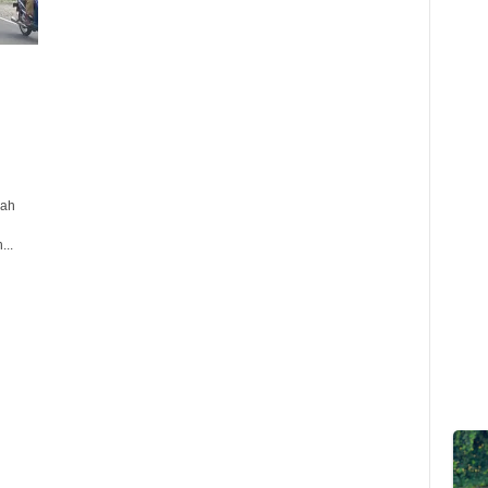
uah
n
..