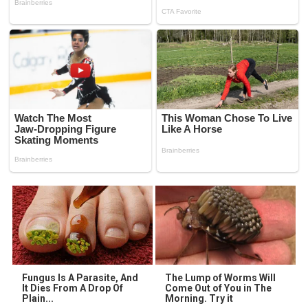
Fungus Is A Parasite, And
The Lump of Worms Will
It Dies From A Drop Of
Come Out of You in The
Plain...
Morning. Try it