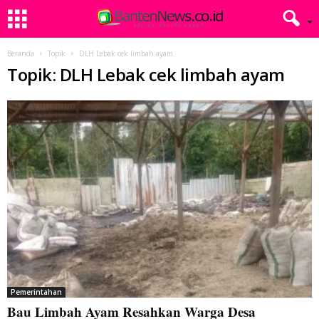
Beranda
Topik
DLH Lebak cek limbah ayam
Topik: DLH Lebak cek limbah ayam
Pemerintahan
Bau Limbah Ayam Resahkan Warga Desa