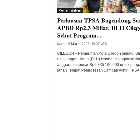
i
Pemerintahan
t
Perluasan TPSA Bagendung Se
a
B
APBD Rp2,3 Miliar, DLH Cileg
a
Sebut Program...
n
Kamis 5 Maret 2026, 13:07 WIB
t
e
CILEGON – Pemerintah Kota Cilegon melalui Di
n
Lingkungan Hidup (DLH) kembali mengalokasik
H
anggaran sebesar Rp2.335.190.000 untuk pen
lahan Tempat Pemrosesan Sampah Akhir (TPSA) d
a
r
i
I
n
i