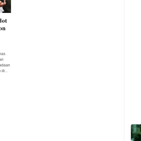
dot
on
nas
an
gadaan
i...