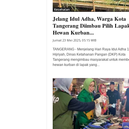
i
Kesehatan
t
Jelang Idul Adha, Warga Kota
a
B
Tangerang Diimbau Pilih Lapa
a
Hewan Kurban...
n
Jumat 23 Mei 2025, 05:15 WIB
t
e
TANGERANG - Menjelang Hari Raya Idul Adha 
n
Hijriyah, Dinas Ketahanan Pangan (DKP) Kota
H
Tangerang mengimbau masyarakat untuk membe
hewan kurban di lapak yang...
a
r
i
I
n
i