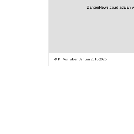
BantenNews.co.id adalah w
© PT Visi Siber Banten 2016-2025