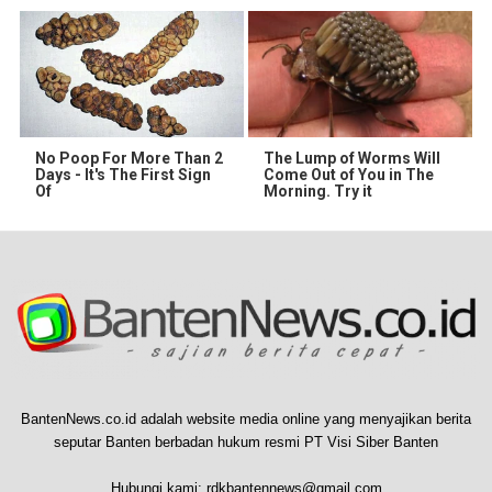
No Poop For More Than 2
The Lump of Worms Will
Days - It's The First Sign
Come Out of You in The
Of
Morning. Try it
BantenNews.co.id adalah website media online yang menyajikan berita
seputar Banten berbadan hukum resmi PT Visi Siber Banten
Hubungi kami:
rdkbantennews@gmail.com