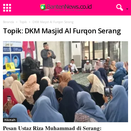
Beranda
Topik
DKM Masjid Al Furqon Serang
Topik: DKM Masjid Al Furqon Serang
Hikmah
Pesan Ustaz Riza Muhammad di Serang: