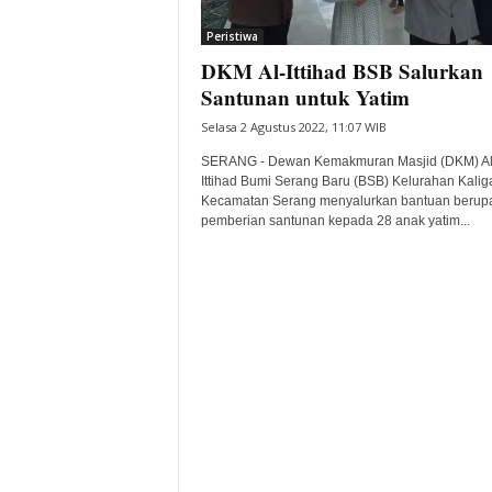
i
Peristiwa
t
DKM Al-Ittihad BSB Salurkan
a
B
Santunan untuk Yatim
a
Selasa 2 Agustus 2022, 11:07 WIB
n
t
SERANG - Dewan Kemakmuran Masjid (DKM) Al
e
Ittihad Bumi Serang Baru (BSB) Kelurahan Kalig
Kecamatan Serang menyalurkan bantuan berup
n
pemberian santunan kepada 28 anak yatim...
H
a
r
i
I
n
i