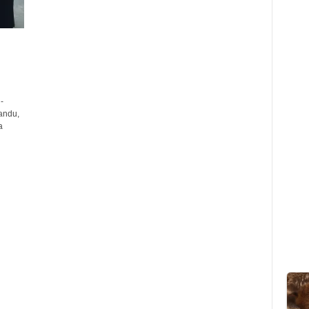
-
andu,
a