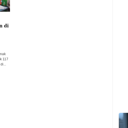
n di
Anak
k 117
i...