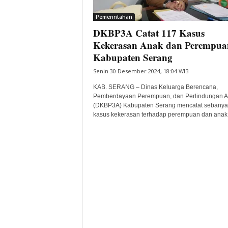
i
Pemerintahan
t
DKBP3A Catat 117 Kasus
a
B
Kekerasan Anak dan Perempua
a
Kabupaten Serang
n
Senin 30 Desember 2024, 18:04 WIB
t
e
KAB. SERANG – Dinas Keluarga Berencana,
n
Pemberdayaan Perempuan, dan Perlindungan 
H
(DKBP3A) Kabupaten Serang mencatat sebanya
kasus kekerasan terhadap perempuan dan anak d
a
r
i
I
n
i