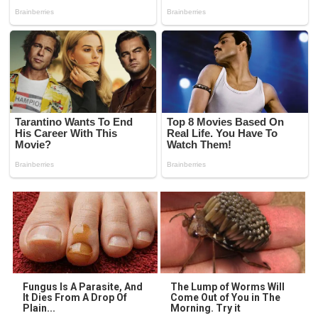
Fungus Is A Parasite, And
The Lump of Worms Will
It Dies From A Drop Of
Come Out of You in The
Plain...
Morning. Try it