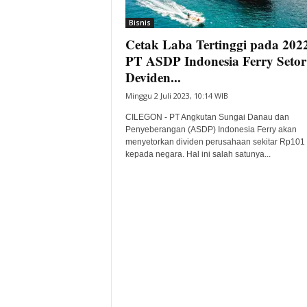
i
Bisnis
t
Cetak Laba Tertinggi pada 2022
a
B
PT ASDP Indonesia Ferry Setor
a
Deviden...
n
Minggu 2 Juli 2023, 10:14 WIB
t
e
CILEGON - PT Angkutan Sungai Danau dan
n
Penyeberangan (ASDP) Indonesia Ferry akan
H
menyetorkan dividen perusahaan sekitar Rp101 
kepada negara. Hal ini salah satunya...
a
r
i
I
n
i