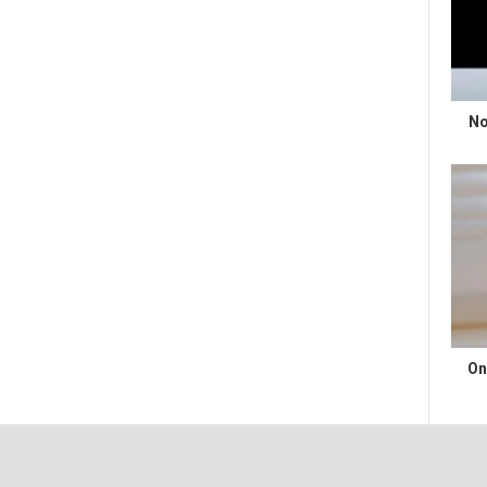
No
On