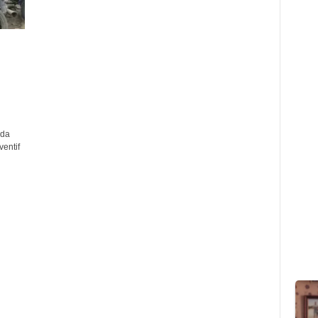
lda
entif