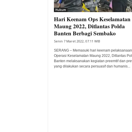
i
Hukum
t
Hari Keenam Ops Keselamatan
a
B
Maung 2022, Ditlantas Polda
a
Banten Berbagi Sembako
n
Senin 7 Maret 2022, 07:11 WIB
t
e
SERANG – Memasuki hari keenam pelaksanaan
n
Operasi Keselamatan Maung 2022, Ditlantas Po
H
Banten melaksanakan kegiatan preemtif dan prev
yang dilakukan secara persuasif dan humanis...
a
r
i
I
n
i