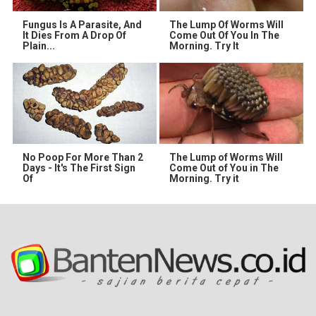
Fungus Is A Parasite, And
The Lump Of Worms Will
It Dies From A Drop Of
Come Out Of You In The
Plain...
Morning. Try It
No Poop For More Than 2
The Lump of Worms Will
Days - It's The First Sign
Come Out of You in The
Of
Morning. Try it