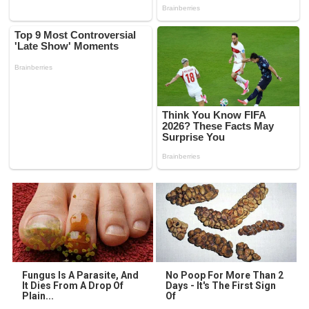
Fungus Is A Parasite, And
No Poop For More Than 2
It Dies From A Drop Of
Days - It's The First Sign
Plain...
Of