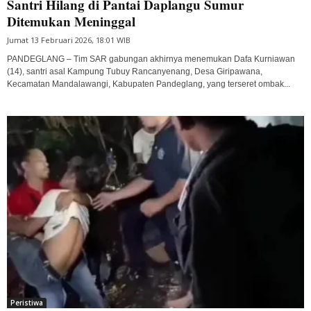
Santri Hilang di Pantai Daplangu Sumur
Ditemukan Meninggal
Jumat 13 Februari 2026, 18:01 WIB
PANDEGLANG – Tim SAR gabungan akhirnya menemukan Dafa Kurniawan
(14), santri asal Kampung Tubuy Rancanyenang, Desa Giripawana,
Kecamatan Mandalawangi, Kabupaten Pandeglang, yang terseret ombak...
Peristiwa