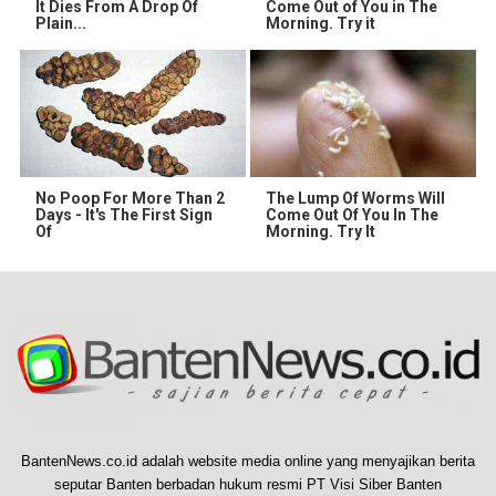
It Dies From A Drop Of
Come Out of You in The
Plain...
Morning. Try it
No Poop For More Than 2
The Lump Of Worms Will
Days - It's The First Sign
Come Out Of You In The
Of
Morning. Try It
BantenNews.co.id adalah website media online yang menyajikan berita
seputar Banten berbadan hukum resmi PT Visi Siber Banten