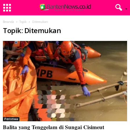
Beranda
Topik
Ditemukan
Topik: Ditemukan
Peristiwa
Balita yang Tenggelam di Sungai Cisimeut