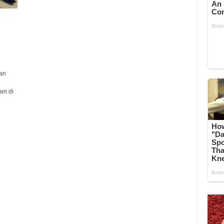
an
am di