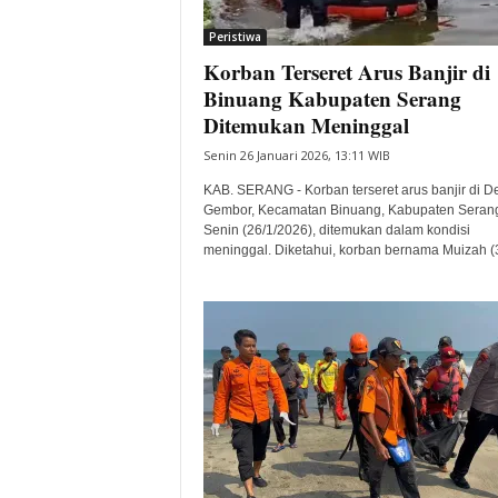
i
Peristiwa
t
Korban Terseret Arus Banjir di
a
B
Binuang Kabupaten Serang
a
Ditemukan Meninggal
n
Senin 26 Januari 2026, 13:11 WIB
t
e
KAB. SERANG - Korban terseret arus banjir di D
n
Gembor, Kecamatan Binuang, Kabupaten Seran
H
Senin (26/1/2026), ditemukan dalam kondisi
meninggal. Diketahui, korban bernama Muizah (32
a
r
i
I
n
i