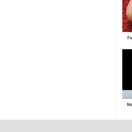
Fu
No