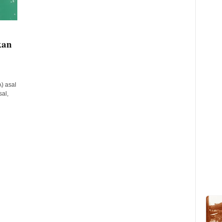
kan
) asal
al,