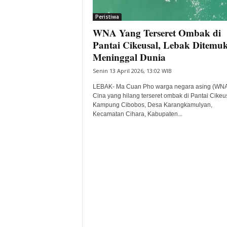
i
Peristiwa
t
WNA Yang Terseret Ombak di
a
B
Pantai Cikeusal, Lebak Ditemu
a
Meninggal Dunia
n
Senin 13 April 2026, 13:02 WIB
t
e
LEBAK- Ma Cuan Pho warga negara asing (WNA
n
Cina yang hilang terseret ombak di Pantai Cikeus
H
Kampung Cibobos, Desa Karangkamulyan,
Kecamatan Cihara, Kabupaten...
a
r
i
I
n
i