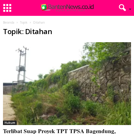
Beranda
Topik
Ditahan
Topik: Ditahan
Hukum
Terlibat Suap Proyek TPT TPSA Bagendung,