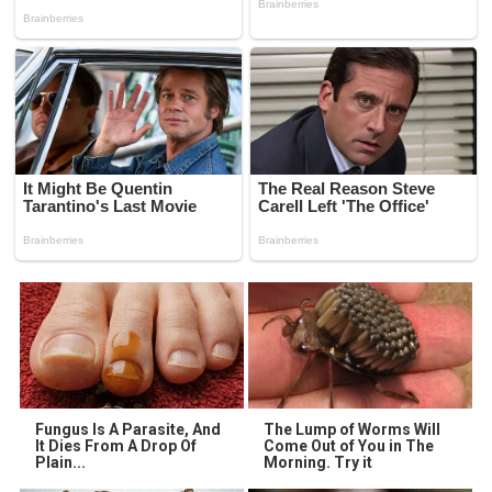
Fungus Is A Parasite, And
The Lump of Worms Will
It Dies From A Drop Of
Come Out of You in The
Plain...
Morning. Try it